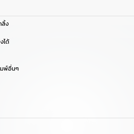
ลิ้ง
งได้
พ์อื่นๆ