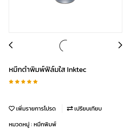
หมึกดำพิมพ์ฟิล์มใส Inktec
เพิ่มรายการโปรด
เปรียบเทียบ
หมวดหมู่ :
หมึกพิมพ์