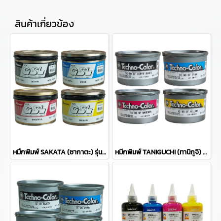
สินค้าเกี่ยวข้อง
หมึกพิมพ์ SAKATA (ซากาตะ) รุ่น GSL
หมีกพิมพ์ TANIGUCHI (ทานิกูจิ) รุ่น TC-90 SF