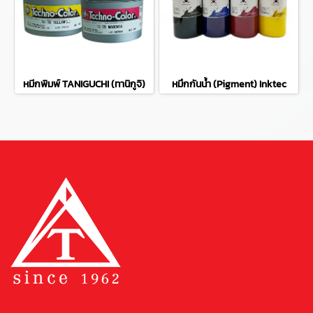
หมีกพิมพ์ TANIGUCHI (ทานิกูจิ)
หมึกกันน้ำ (Pigment) Inktec