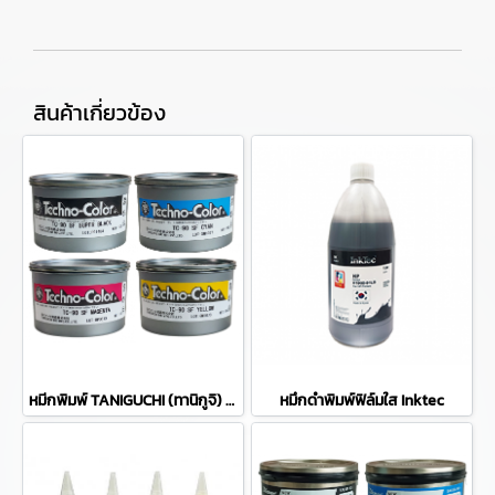
สินค้าเกี่ยวข้อง
หมีกพิมพ์ TANIGUCHI (ทานิกูจิ) รุ่น TC-90 SF
หมึกดำพิมพ์ฟิล์มใส Inktec