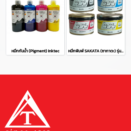
หมึกกันน้ำ (Pigment) Inktec
หมึกพิมพ์ SAKATA (ซากาตะ) รุ่น GSL