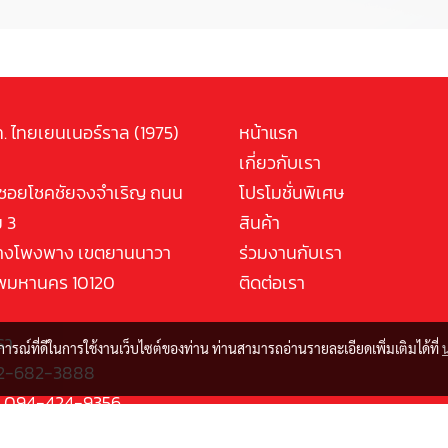
ท. ไทยเยนเนอร์ราล (1975)
หน้าแรก
เกี่ยวกับเรา
ซอยโชคชัยจงจำเริญ ถนน
โปรโมชั่นพิเศษ
 3
สินค้า
างโพงพาง เขตยานนาวา
ร่วมงานกับเรา
พมหานคร 10120
ติดต่อเรา
รา
บการณ์ที่ดีในการใช้งานเว็บไซต์ของท่าน ท่านสามารถอ่านรายละเอียดเพิ่มเติมได้ที่
 02-682-3888
 : 094-424-9356